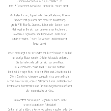
Zimmern handelt es sich ausschließlich um
max. 3 Bettzimmer. Schlafsäle – findest Du bei uns nicht!
Wir bieten Einzel-, Doppel- oder Dreibettbelegung. Unsere
Zimmer verfügen über eine moderne Ausstattung,
gratis WiFi, Flat-TV, Sitzecke, Balkon oder Dachterrasse.
Get together Bereich zum gemeinsamen Kochen und
moderne Etagenbäder mit Badewanne und Dusche
sind vorhanden. Frische Bettwäsche und Handtücher
liegen bereit.
Unser Motel liegt in der Ortsmitte von Bretzfeld und ist zu Fuß
nur wenige Meter von der S-Bahn Haltestelle entfernt.
Die Bushaltestelle befindet sich
vor dem Haus.
Der Autobahnanschluss A6/81 ist nur 1km entfernt.
Die Stadt Öhringen 5km, Heilbronn 15km und Schwäbisch Hall
25km.
Sämtliche Nahversorgungseinrichtungen sind sehr
schnell zu erreichen; ebenso Zahlreiche Cafes und Bäckereien,
Restaurants, Supermärkte und Einkaufsmöglichkeiten befinden
sich in unmittelbarer Nähe.
Du möchtest ein wenig die Gegend erkunden? Nutze
unsere kostenlosen Fahrräder!
Du kannst deine Wäsche kostenlos bei uns waschen, oder die